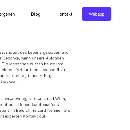
orgehen
Blog
Kontakt
Webapp
 Bestandteil des Lebens geworden und
er Gedanke, wenn unsere Aufgaben
d. Die Menschen nutzen heute ihre
, einen einzigartigen Lebensstil zu
den für den täglichen Erfolg
twickeln.
eo-Überwachung, Netzwerk und Wlan,
ment oder Gebäudeautomations
tent im Bereich Freizeit! Nehmen Sie
ufsexperten Kontakt auf.